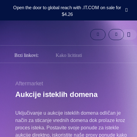
Open the door to global reach with .IT.COM on sale for
$4.26
Domeni
Aftermarket
Alati
Resursi
Podrška
Brzi linkovi:
Kako licitirati
SR
English
Español
Aftermarket
中
Aukcije isteklih domena
文
العربية
Uključivanje u aukcije isteklih domena odličan je
Deutsch
način za sticanje vrednih domena dok prolaze kroz
Português
proces isteka. Postavite svoje ponude za istekle
Français
aukcije direktno, iskoristite naše proxy ponude kako