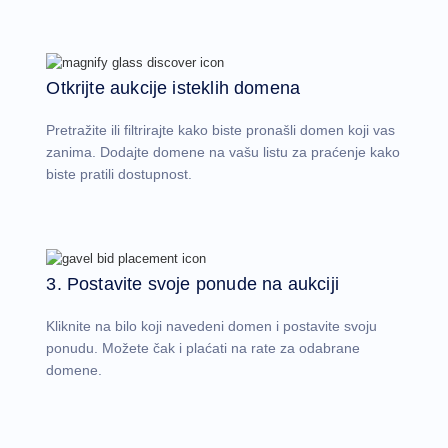
Učenje
Vodič
za
osnove
Otkrijte aukcije isteklih domena
naziva
domena
Vodič
Pretražite ili filtrirajte kako biste pronašli domen koji vas
za
investiranje
zanima. Dodajte domene na vašu listu za praćenje kako
u
biste pratili dostupnost.
domene
Partnerski
Opšti
partnerski
program
Distributer
3. Postavite svoje ponude na aukciji
Program
za
Kliknite na bilo koji navedeni domen i postavite svoju
distributere
Podrška
ponudu. Možete čak i plaćati na rate za odabrane
domene.
Centar
za
pomoć
Pomoćni
fajlovi