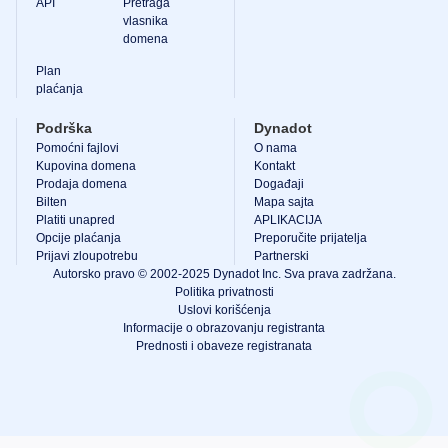
API
Pretraga
vlasnika
domena
Plan
plaćanja
Podrška
Dynadot
Pomoćni fajlovi
O nama
Kupovina domena
Kontakt
Prodaja domena
Događaji
Bilten
Mapa sajta
Platiti unapred
APLIKACIJA
Opcije plaćanja
Preporučite prijatelja
Prijavi zloupotrebu
Partnerski
Autorsko pravo © 2002-2025 Dynadot Inc. Sva prava zadržana.
Politika privatnosti
Uslovi korišćenja
Informacije o obrazovanju registranta
Prednosti i obaveze registranata