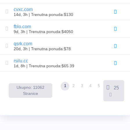
Poslednja
šansa
cvxc.com
za
14d, 3h | Trenutna ponuda:$130
aukcije
Istekla
rasprodaja
fblo.com
9d, 3h | Trenutna ponuda:$4050
Korisnički
oglasi
Korisnički
qsrk.com
oglasi
20d, 3h | Trenutna ponuda:$78
Korisničke
aukcije
Aukcije
rsilu.cc
za
1d, 8h | Trenutna ponuda:$65.39
premium
korisnike
Alati
za
1
2
3
4
5
Ukupno: 11062
25
Prednarudžbine
Povratni
Stranice
nalog
Aukcije
za
unapredno
naručivanje
Resursi
Kupovina