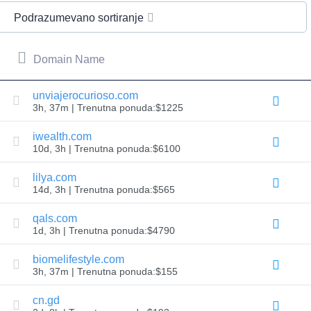
All
rights
Podrazumevano sortiranje
reserved.
Domeni
Pronađite
Domain Name
svoj
domen
unviajerocurioso.com
3h, 37m | Trenutna ponuda:$1225
Pretraga
Pretraga
domena
iwealth.com
Pretraga
10d, 3h | Trenutna ponuda:$6100
AI
domena
Pretraga
lilya.com
domena
14d, 3h | Trenutna ponuda:$565
u
velikom
obimu
qals.com
Pretraga
1d, 3h | Trenutna ponuda:$4790
IDN-
ova
Napredna
biomelifestyle.com
pretraga
3h, 37m | Trenutna ponuda:$155
Prenos
Transfer
cn.gd
domena