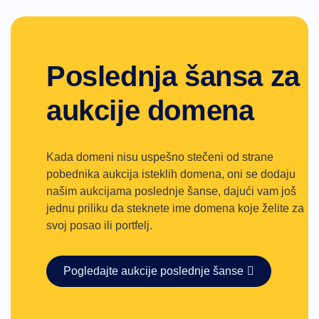
Forumi
Zahtev
za
upravljanje
nalogom
Poslednja šansa za
Alati
za
podršku
aukcije domena
Kontaktirajte
nas
Tiketi
za
podršku
Prijavi
Kada domeni nisu uspešno stečeni od strane
zloupotrebu
pobednika aukcija isteklih domena, oni se dodaju
Prijavite
greške
našim aukcijama poslednje šanse, dajući vam još
Zahtevi
jednu priliku da steknete ime domena koje želite za
za
nove
svoj posao ili portfelj.
funkcionalnosti
Pogledajte aukcije poslednje šanse