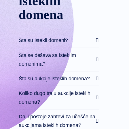
isteklih
domena
Šta su istekli domeni?
Šta se dešava sa isteklim
domenima?
Šta su aukcije isteklih domena?
Koliko dugo traju aukcije isteklih
domena?
Da li postoje zahtevi za učešće na
aukcijama isteklih domena?