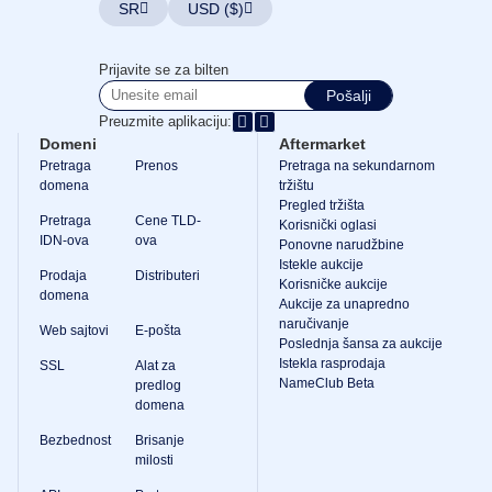
SR
USD ($)
Prijavite se za bilten
Pošalji
Preuzmite aplikaciju:
Domeni
Aftermarket
Pretraga
Prenos
Pretraga na sekundarnom
domena
tržištu
Pregled tržišta
Pretraga
Cene TLD-
Korisnički oglasi
IDN-ova
ova
Ponovne narudžbine
Istekle aukcije
Prodaja
Distributeri
Korisničke aukcije
domena
Aukcije za unapredno
naručivanje
Web sajtovi
E-pošta
Poslednja šansa za aukcije
Istekla rasprodaja
SSL
Alat za
NameClub Beta
predlog
domena
Bezbednost
Brisanje
milosti