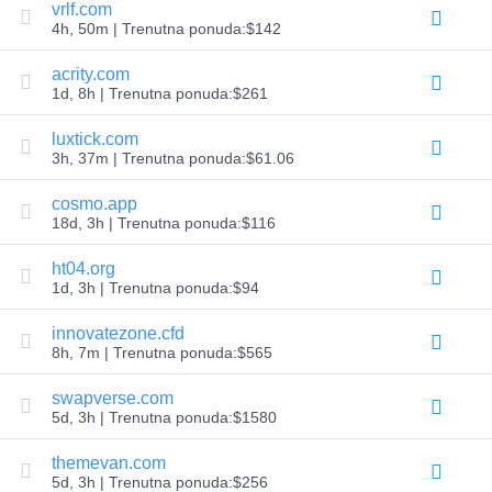
vrlf.com
Bezbednost
4h, 50m | Trenutna ponuda:$142
domena
Upravljanje
domenima
acrity.com
API
1d, 8h | Trenutna ponuda:$261
Aftermarket
Upravljajte
luxtick.com
svojim
3h, 37m | Trenutna ponuda:$61.06
portfoliom
cosmo.app
18d, 3h | Trenutna ponuda:$116
Istražiti
Pretraga
ht04.org
na
1d, 3h | Trenutna ponuda:$94
sekundarnom
tržištu
innovatezone.cfd
Sve
aukcije
8h, 7m | Trenutna ponuda:$565
domena
swapverse.com
Istekli
Domeni
5d, 3h | Trenutna ponuda:$1580
Istekle
aukcije
themevan.com
Aukcije
registra
5d, 3h | Trenutna ponuda:$256