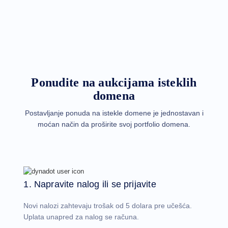
domena
Prodaja
domena
Alati
Kreator
veb
sajtova
E-
pošta
Kreator
Ponudite na aukcijama isteklih
logotipa
SSL
domena
Bezbednost
Program
Postavljanje ponuda na istekle domene je jednostavan i
za
distributere
moćan način da proširite svoj portfolio domena.
Resursi
Resursi
Dinadot
blog
Bilteni
1. Napravite nalog ili se prijavite
Metode
plaćanja
Opcije
Novi nalozi zahtevaju trošak od 5 dolara pre učešća.
plaćanja
Uplata unapred za nalog se računa.
Platiti
unapred