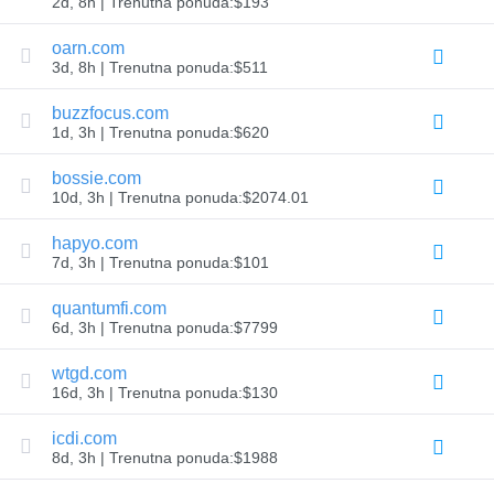
2d, 8h | Trenutna ponuda:$193
Prenos
domena
u
oarn.com
masi
3d, 8h | Trenutna ponuda:$511
TLD
(Top-
buzzfocus.com
Level
1d, 3h | Trenutna ponuda:$620
Domain)
-
домен
bossie.com
највишег
10d, 3h | Trenutna ponuda:$2074.01
нивоа
Cene
domena
hapyo.com
Prodaja
7d, 3h | Trenutna ponuda:$101
domena
quantumfi.com
Alati
Pretraga
6d, 3h | Trenutna ponuda:$7799
vlasnika
domena
wtgd.com
Procena
domena
16d, 3h | Trenutna ponuda:$130
Predlog
alat
icdi.com
za
predloge
8d, 3h | Trenutna ponuda:$1988
Brisanje
milosti