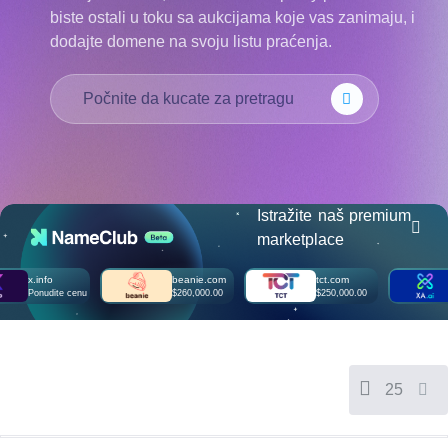
biste ostali u toku sa aukcijama koje vas zanimaju, i
Русский
dodajte domene na svoju listu praćenja.
हिन्दी
Italiano
USD
($)
日
本
US Dollar USD ($)
語
Euro EUR (€)
人民币 CNY (¥)
한
Canadian Dollar CAD
국
(C$)
어
Pesos Mexicanos MXN
(MX$)
Istražite naš premium
Indonesia
British Pound GBP (£)
marketplace
Real Brasileiro BRL
(R$)
Indian Rupee INR (Rs.)
.info
beanie.com
tct.com
xa.ai
Indonesian Rupiah
onudite cenu
$260,000.00
$250,000.00
Ponud
IDR (Rp)
Australian Dollar AUD
(AU$)
Copyright
©
2002-
25
2025
Dynadot
LLC.